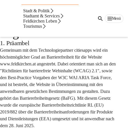
Auf dieser Seite
Stadt & Politik
Barrierefreiheitserklär
Stadtamt & Services
Menü
Feldkirchen Leben
Tourismus
ung der Website
1. Präambel
Gemeinsam mit dem Technologiepartner citiesapps wird ein 
höchstmöglicher Grad an Barrierefreiheit für die Website 
www.feldkirchen.at angestrebt. Dabei orientiert man sich an den 
"Richtlinien für barrierefreie Webinhalte (WCAG) 2.1", sowie 
den Best-Practice Vorgaben der W3C WAI ARIA Task Force, 
und ist bestrebt, die Website in Übereinstimmung mit den 
anwendbaren gesetzlichen Bestimmungen zu gestalten. Dazu 
gehört das Barrierefreiheitsgesetz (BaFG). Mit diesem Gesetz 
wurde die europäische Barrierefreiheitsrichtlinie RL (EU) 
2019/882 über die Barrierefreiheitsanforderungen für Produkte 
und Dienstleistungen (EEA) umgesetzt und ist anwendbar nach 
dem 28. Juni 2025.