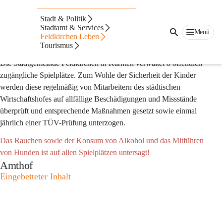
Auf dieser Seite
Stadt & Politik
Stadtamt & Services
Allgemeine Information
Menü
Feldkirchen Leben
Spielplätze
Tourismus
Die Stadtgemeinde Feldkirchen in Kärnten verwaltet
 8 öffentlich 
zugängliche Spielplätze
. Zum Wohle der Sicherheit der Kinder 
werden diese regelmäßig von Mitarbeitern des städtischen 
Wirtschaftshofes auf allfällige Beschädigungen und Missstände 
überprüft und entsprechende Maßnahmen gesetzt sowie einmal 
jährlich einer TÜV-Prüfung unterzogen.
Das Rauchen sowie der Konsum von Alkohol und das Mitführen 
von Hunden ist auf allen Spielplätzen untersagt!
Amthof
Eingebetteter Inhalt