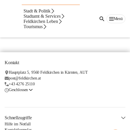
Aktuelles von
Stadt & Politik
Betrieben und
Stadtamt & Services
Menü
Feldkirchen Leben
Tourismus
Vereinen
Kontakt
Hauptplatz 5, 9560 Feldkirchen in Kärnten, AUT
post@feldkirchen.at
+43 4276 25110
Geschlossen
Schnellzugriffe
Hilfe im Notfall
Kontaktformular