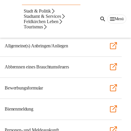
Auf dieser Seite
Stadt & Politik
Formulare
Stadtamt & Services
Menü
Feldkirchen Leben
Tourismus
Allgemein
Allgemeine(s) Anbringen/Anliegen
Abbrennen eines Brauchtumsfeuers
Bewerbungsformular
Bienenmeldung
Personen- und Meldeauskunft