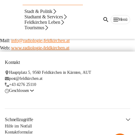
Dr. Barbara Oberdabernig
Stadt & Politik
Dr.-A.-Lemisch-Straße 9
Stadtamt & Services
9560 Feldkirchen in Kärnten
Menü
Feldkirchen Leben
Telefon: 04276 3144
Tourismus
Fax: 04276 3144 4
Mail: 
info@radiologie-feldkirchen.at
Web: 
www.radiologie-feldkirchen.at
Kontakt
Hauptplatz 5, 9560 Feldkirchen in Kärnten, AUT
post@feldkirchen.at
+43 4276 25110
Geschlossen
Schnellzugriffe
Hilfe im Notfall
Kontaktformular