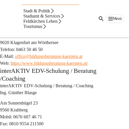
Auf dieser Seite
Stadt & Politik
Stadtamt & Services
Bildungsberatung Kärnten
Menü
Feldkirchen Leben
Bildungsberatung Kärnten
Tourismus
Fromillerstraße 31/2
9020 Klagenfurt am Wörthersee
Telefon: 0463 50 46 50
E-Mail: 
office@bildungsberatung-kaernten.at
Web: 
https://www.bildungsberatung-kaernten.at/
interAKTIV EDV-Schulung / Beratung
/Coaching
interAKTIV EDV-Schulung / Beratung / Coaching
Ing. Günther Blasge
Am Sonnenhügel 23
9560 Krahberg
Mobil: 0676 607 46 71
Fax: 0810 9554 211500