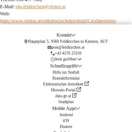
E-Mail: 
vhs-feldkirchen@vhsktn.at
Web: 
https://www.vhsktn.at/volkshochschulen/detail/C4/allgemeines
Kontakt
Hauptplatz 5, 9560 Feldkirchen in Kärnten, AUT
post@feldkirchen.at
+43 4276 25110
Jetzt geöffnet
Schnellzugriffe
Hilfe im Notfall
Kontaktformular
Elektronisches Amtsblatt
Hinweis-Portal
data.gv.at
Stadtplan
Mobile Apps
Android
iOS
Huawei