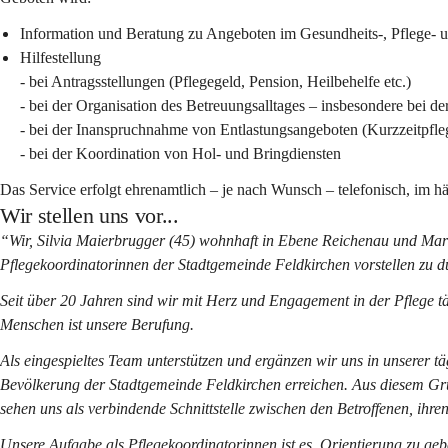
Information und Beratung zu Angeboten im Gesundheits-, Pflege- u
Hilfestellung
- bei Antragsstellungen (Pflegegeld, Pension, Heilbehelfe etc.)
- bei der Organisation des Betreuungsalltages – insbesondere bei 
- bei der Inanspruchnahme von Entlastungsangeboten (Kurzzeitpflege
- bei der Koordination von Hol- und Bringdiensten
Das Service erfolgt ehrenamtlich – je nach Wunsch – 
telefonisch
, im 
hä
Wir stellen uns vor...
“Wir, 
Silvia Maierbrugger
 (45) wohnhaft in Ebene Reichenau und 
Mart
Pflegekoordinatorinnen 
der Stadtgemeinde Feldkirchen vorstellen zu d
Seit 
über 20 Jahren
 sind wir mit Herz und Engagement in der Pflege tä
Menschen ist unsere Berufung.
Als eingespieltes Team unterstützen und ergänzen wir uns in unserer t
Bevölkerung der Stadtgemeinde Feldkirchen erreichen. Aus diesem Grun
sehen uns als verbindende Schnittstelle zwischen den Betroffenen, ih
Unsere Aufgabe als Pflegekoordinatorinnen ist es, Orientierung zu ge