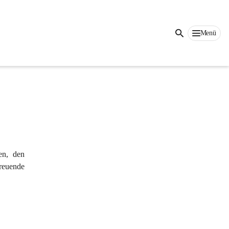
Auf dieser Seite
Menü
n, den 
reuende 