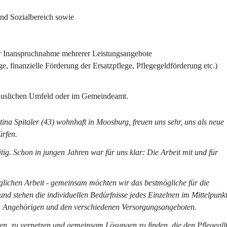
nd Sozialbereich sowie
der Inanspruchnahme mehrerer Leistungsangebote
, finanzielle Förderung der Ersatzpflege, Pflegegeldförderung etc.)
uslichen Umfeld
 oder 
im Gemeindeamt.
ina Spitaler
 (43) wohnhaft in Moosburg, freuen uns sehr, uns als neue 
ürfen.
tig. Schon in jungen Jahren war für uns klar: 
Die Arbeit mit und für 
äglichen Arbeit - gemeinsam möchten wir das bestmögliche für die 
d stehen die individuellen Bedürfnisse jedes Einzelnen im Mittelpunkt
ren Angehörigen und den verschiedenen Versorgungsangeboten.
ben, zu vernetzen und gemeinsam Lösungen zu finden, die den Pflegeall