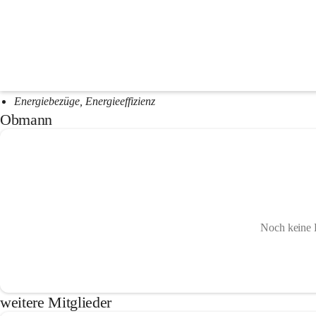
Der 
Tourismus-, Umweltschutz-, Energie-, Regionalmanagement- un
Fremdenverkehr, FV-Förderung, Blumenschmuckwettbewerbe
Wanderwege
Umweltschutz, Natur- und Landschaftsschutz, Reinhaltung der Luf
Regionalmanagement und EU-Angelegenheiten
Energiebezüge, Energieeffizienz
Obmann
Noch keine 
weitere Mitglieder