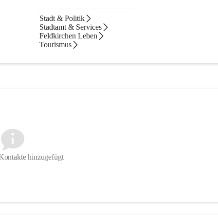
d EU-Ausschuss
 ist zuständig für:
Stadt & Politik
Stadtamt & Services
Feldkirchen Leben
Tourismus
t, Lärmbekämpfung, Modellregion e5
Kontakte hinzugefügt