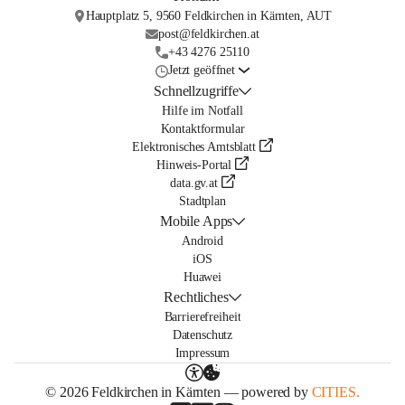
Hauptplatz 5, 9560 Feldkirchen in Kärnten, AUT
post@feldkirchen.at
+43 4276 25110
Jetzt geöffnet
Schnellzugriffe
Hilfe im Notfall
Kontaktformular
Elektronisches Amtsblatt
Hinweis-Portal
data.gv.at
Stadtplan
Mobile Apps
Android
iOS
Huawei
Rechtliches
Barrierefreiheit
Datenschutz
Impressum
© 2026 Feldkirchen in Kärnten — powered by
CITIES.