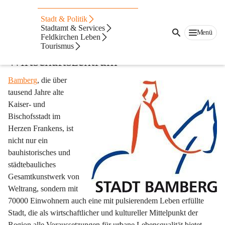
Stadt & Politik
Stadtamt & Services
Partnerstadt Bamberg - 
Menü
Feldkirchen Leben
Weltkulturerbe und 
Tourismus
Wirtschaftszentrum
Bamberg
, die über 
tausend Jahre alte 
Kaiser- und 
Bischofsstadt
 im 
Herzen Frankens, ist 
nicht nur ein 
bauhistorisches und 
städtebauliches 
Gesamtkunstwerk von 
Weltrang, sondern mit 
70000 Einwohnern auch eine mit pulsierendem Leben erfüllte 
Stadt, die als wirtschaftlicher und kultureller Mittelpunkt der 
Region alle Voraussetzungen für urbane Lebensqualität bietet.  