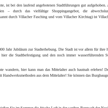
te, ist bei den laufend angebotenen 
Stadtführungen 
gut aufgehoben. 
hlen – durch das vielfältige 
Shoppingangebot
, die abwechslun
kannt durch Villacher Fasching und vom Villacher Kirchtag) ist Villach
800 Jahr Jubiläum 
zur Stadterhebung. Die Stadt ist vor allem für ihre 
n hier die Stadtbefestigung und den noch immer wasserführenden St
te wandern, hier kann man das Mittelalter auch hautnah erleben! De
 mit Handwerksmethoden aus dem Mittelalter! Sie können das 
Burgbauge
enießen Sie im Sommer die 
frische Luft
 in der 
sanften Bergwelt der Noc