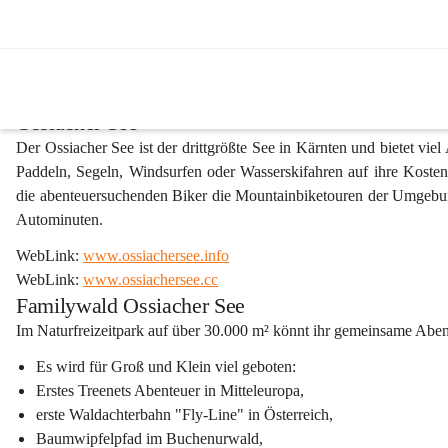
Ausflugsziele
Ossiacher See
Der 
Ossiacher See
 ist der drittgrößte See in Kärnten und bietet 
Paddeln, Segeln, Windsurfen oder Wasserskifahren auf ihre Kost
die abenteuersuchenden Biker die Mountainbiketouren der Umgebun
Autominuten.
WebLink: 
www.ossiachersee.info
WebLink: 
www.ossiachersee.cc
Familywald Ossiacher See
Im 
Naturfreizeitpark 
auf 
über 30.000 m²
 könnt ihr gemeinsame Abent
Es wird für Groß und Klein viel geboten: 
Erstes Treenets Abenteuer in Mitteleuropa, 
erste Waldachterbahn "Fly-Line" in Österreich, 
Baumwipfelpfad im Buchenurwald, 