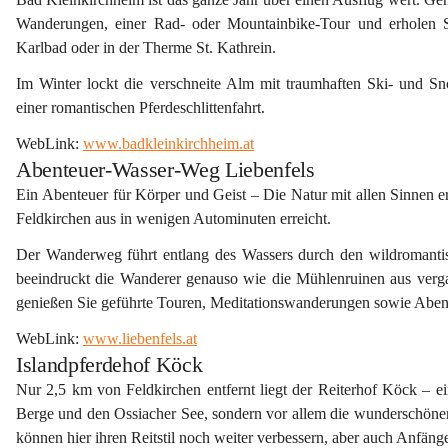
Wanderungen
, einer 
Rad- oder Mountainbike-Tour
 und erholen 
Karlbad 
oder in der 
Therme St. Kathrein
. 
Im Winter lockt die verschneite Alm mit 
traumhaften Ski- und Sn
einer romantischen Pferdeschlittenfahrt.
WebLink: 
www.badkleinkirchheim.at
Abenteuer-Wasser-Weg Liebenfels
Ein 
Abenteuer für Körper und Geist
 – Die Natur mit allen Sinnen 
Feldkirchen aus in wenigen Autominuten erreicht. 
Der Wanderweg führt entlang des Wassers durch den wildromantis
beeindruckt die Wanderer genauso wie die 
Mühlenruinen 
aus verg
genießen Sie geführte Touren, Meditationswanderungen sowie Aben
WebLink: 
www.liebenfels.at
Islandpferdehof Köck
Nur 2,5 km von Feldkirchen entfernt liegt der 
Reiterhof Köck – ei
Berge und den Ossiacher See, sondern vor allem die wunderschönen P
können hier ihren Reitstil noch weiter verbessern, aber auch Anfäng