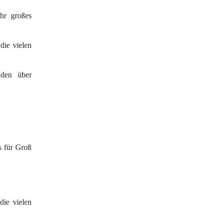
hr 
großes 
ie vielen 
den über 
s für Groß 
die vielen 