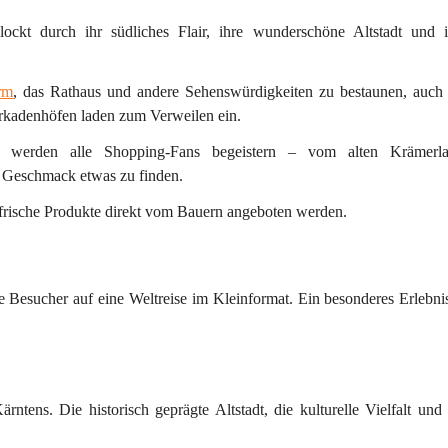
lockt durch ihr südliches Flair, ihre 
wunderschöne Altstadt
 und i
rm
, das 
Rathaus 
und andere Sehenswürdigkeiten zu bestaunen, auch d
Arkadenhöfen laden zum Verweilen ein. 
t werden alle Shopping-Fans begeistern – vom alten Krämerla
n Geschmack etwas zu finden. 
 frische Produkte direkt vom Bauern angeboten werden.
ie Besucher auf eine 
Weltreise im Kleinformat
. Ein besonderes Erlebni
tens. Die historisch geprägte Altstadt, die kulturelle Vielfalt und 