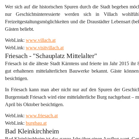
Wer sich auf die historischen Spuren durch die Stadt begeben möch
nur Geschichtsinteressierte werden sich in Villach wohlfü
Freizeitgestaltungsmöglichkeiten und die Draustädter Lebensart (be
Gästen beliebt.
WebLink: 
www.villach.at
WebLink: 
www.visitvillach.at
Friesach - "Schauplatz Mittelalter"
Friesach 
ist die 
älteste Stadt Kärntens
 und feierte 
im Jahr 2015 ihr 
gut erhaltenen mittelalterlichen Bauwerke bekannt. Gäste könne
besichtigen.
In Friesach kann man aber nicht nur auf den Spuren der Geschich
Burgenstadt Friesach wird eine mittelalterliche Burg nachgebaut –
April bis Oktober
 besichtigen.
WebLink: 
www.friesach.at
WebLink: 
burgbau.at
Bad Kleinkirchheim
Bad Kleinkirchheim
 ist das ganze Jahr über einen Ausflug wert. G