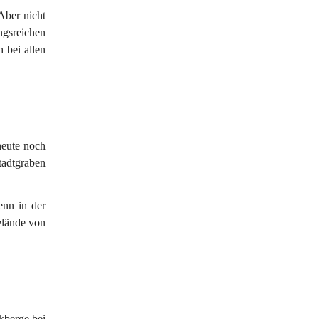
Aber nicht 
gsreichen 
 bei allen 
heute noch 
adtgraben 
nn in der 
lände von 
kberge bei 