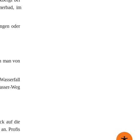
merbad
, im 
ngen oder 
en man von 
Wasserfall
asser-Weg 
ck auf die 
an. Profis 