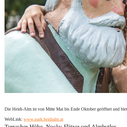
Die Heidi-Alm ist von 
Mitte Mai bis Ende Oktober geöffnet
 und bie
WebLink: 
www.park.heidialm.at
Turracher Höhe, Nocky Flitzer und Almbutler