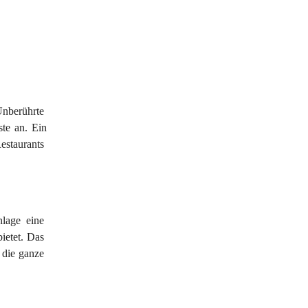
nberührte 
te an. Ein 
estaurants 
lage eine 
ietet. Das 
die ganze 