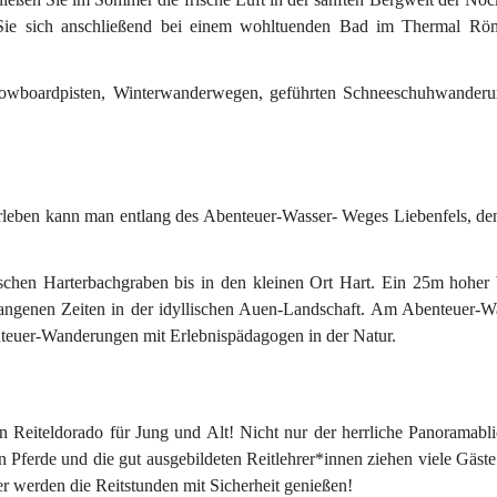
Sie sich anschließend bei einem wohltuenden Bad im 
Thermal Rö
owboardpisten
, Winterwanderwegen, geführten Schneeschuhwanderu
erleben kann man entlang des Abenteuer-Wasser- Weges Liebenfels, d
chen Harterbachgraben bis in den kleinen Ort Hart. Ein 
25m hoher 
angenen Zeiten in der idyllischen Auen-Landschaft. Am Abenteuer-W
teuer-Wanderungen mit Erlebnispädagogen in der Natur.
n Reiteldorado für Jung und Alt
! Nicht nur der herrliche Panoramabli
ferde und die gut ausgebildeten Reitlehrer*innen ziehen viele Gäste 
er werden die Reitstunden mit Sicherheit genießen!