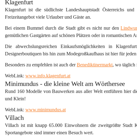
Klagenfurt
Klagenfurt 
ist die südlichste 
Landeshauptstadt 
Österreichs und 
Freizeitangebot
 viele Urlauber und Gäste an. 
Bei einem Bummel durch die Stadt gibt es nicht nur den 
Lindwu
gemütlichen 
Gastgärten
 auf schönen Plätzen oder in romantischen 
Die abwechslungsreichen 
Einkaufsmöglichkeiten 
in Klagenfur
Designerboutiquen bis hin zum Modegroßkaufhaus ist hier für jede
Besonders zu empfehlen ist auch der 
Benediktinermarkt
, wo täglich
WebLink: 
www.info.klagenfurt.at
Minimundus - die kleine Welt am Wörthersee
Rund 
160 Modelle von Bauwerken aus aller Welt
 entführen hier d
und Klein!
WebLink: 
www.minimundus.at
Villach
Villach 
ist mit knapp 65.000 Einwohnern die zweitgrößte Stadt Kärn
Sportangebote sind immer einen Besuch wert.