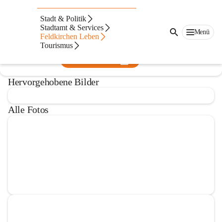
Stadtkapelle Feldkirchen
Stadt & Politik
Stadtamt & Services
@stadtkapelle-feldkirchen
Menü
Feldkirchen Leben
Musikverein
Tourismus
In CITIES öffnen
Hervorgehobene Bilder
Alle Fotos