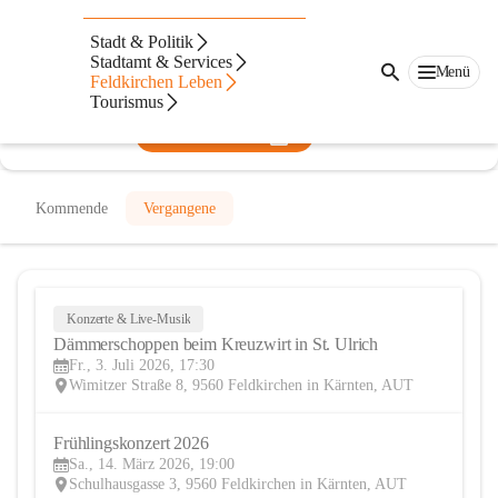
Stadtkapelle Feldkirchen
Stadt & Politik
Stadtamt & Services
@stadtkapelle-feldkirchen
Menü
Feldkirchen Leben
Musikverein
Tourismus
In CITIES öffnen
Kommende
Vergangene
Konzerte & Live-Musik
3
Dämmerschoppen beim Kreuzwirt in St. Ulrich
JUL
Fr., 3. Juli 2026, 17:30
Wimitzer Straße 8, 9560 Feldkirchen in Kärnten, AUT
Frühlingskonzert 2026 
14
Sa., 14. März 2026, 19:00
MÄR
Schulhausgasse 3, 9560 Feldkirchen in Kärnten, AUT