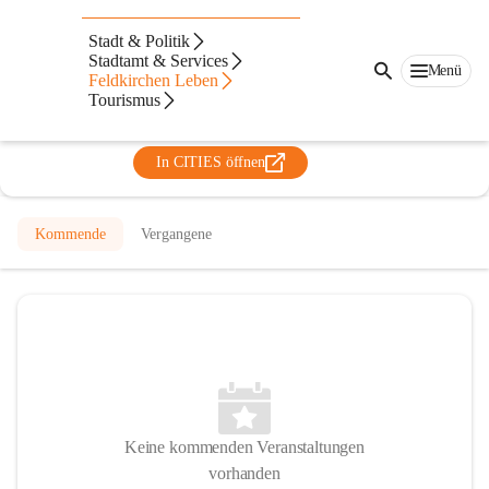
Musikschule Feldkirchen -
Stadt & Politik
Patergassen
Stadtamt & Services
Menü
Feldkirchen Leben
@musikschule-feldkirchen-patergassen
Tourismus
Musikschule
In CITIES öffnen
Kommende
Vergangene
Keine kommenden Veranstaltungen
vorhanden