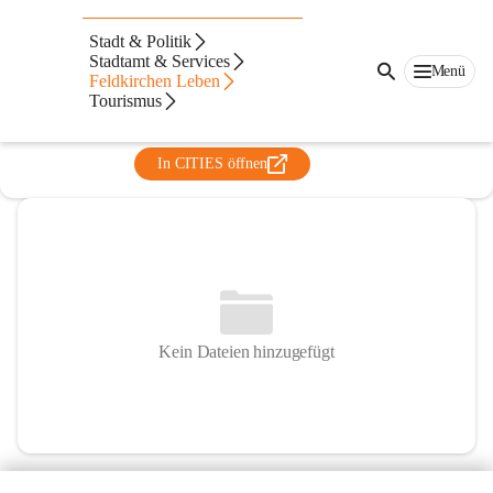
Musikschule Feldkirchen -
Stadt & Politik
Patergassen
Stadtamt & Services
Menü
Feldkirchen Leben
@musikschule-feldkirchen-patergassen
Tourismus
Musikschule
In CITIES öffnen
Kein Dateien hinzugefügt