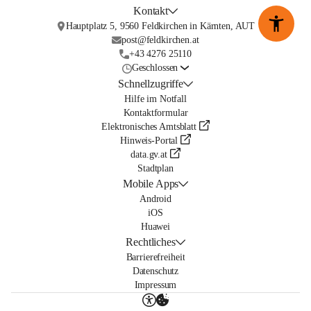
Kontakt
Hauptplatz 5, 9560 Feldkirchen in Kärnten, AUT
post@feldkirchen.at
+43 4276 25110
Geschlossen
Schnellzugriffe
Hilfe im Notfall
Kontaktformular
Elektronisches Amtsblatt
Hinweis-Portal
data.gv.at
Stadtplan
Mobile Apps
Android
iOS
Huawei
Rechtliches
Barrierefreiheit
Datenschutz
Impressum