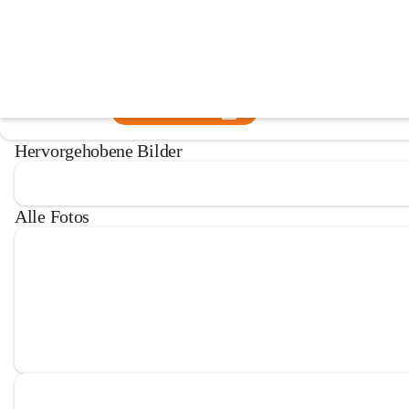
Musikschule Feldkirchen - Patergass
@musikschule-feldkirchen-patergassen
Musikschule
In CITIES öffnen
Hervorgehobene Bilder
Alle Fotos