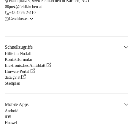
Hauptplatz 5, 9560 Feldkirchen in Kärnten, AUT
post@feldkirchen.at
+43 4276 25110
Geschlossen
Schnellzugriffe
Hilfe im Notfall
Kontaktformular
Elektronisches Amtsblatt
Hinweis-Portal
data.gv.at
Stadtplan
Mobile Apps
Android
iOS
Huawei