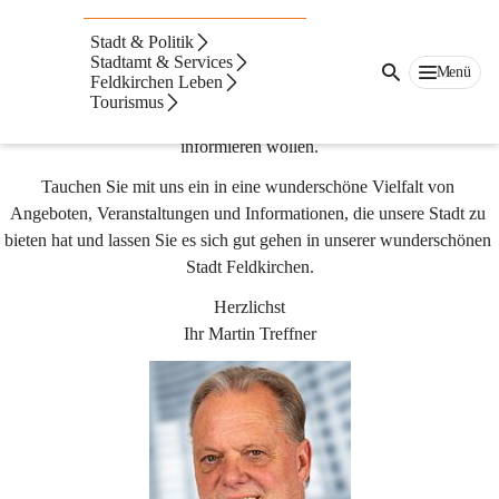
Feldkirchen
Liebe Bürgerinnen und Bürger!
in
Stadt & Politik
Kärnten
Als Bürgermeister der Stadtgemeinde Feldkirchen in Kärnten darf ich 
Stadtamt & Services
Menü
Sie ganz herzlich auf unserer Website begrüßen!
Feldkirchen Leben
Tourismus
Es freut mich ganz besonders, dass Sie sich über unser Angebot 
informieren wollen.
Tauchen Sie mit uns ein in eine wunderschöne Vielfalt von 
Angeboten, Veranstaltungen und Informationen, die unsere Stadt zu 
bieten hat und lassen Sie es sich gut gehen in unserer wunderschönen 
Stadt Feldkirchen.
Herzlichst
Ihr Martin Treffner