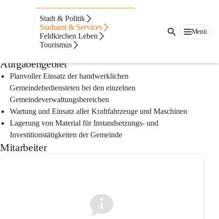
Auf dieser Seite
Stadt & Politik
Wirtschaftshof
Stadtamt & Services
Menü
Feldkirchen Leben
Tourismus
Standort: 
Industriestraße 6, 9560 Feldkirchen in Kärnten
Aufgabengebiet
Planvoller Einsatz der handwerklichen 
Gemeindebediensteten bei den einzelnen 
Gemeindeverwaltungsbereichen
Wartung und Einsatz aller Kraftfahrzeuge und Maschinen
Lagerung von Material für Instandsetzungs- und 
Investitionstätigkeiten der Gemeinde
Mitarbeiter