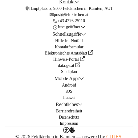
Kontakt
Hauptplatz 5, 9560 Feldkirchen in Kärnten, AUT
post@feldkirchen.at
+43 4276 25110
Jetzt geöffnet
Schnellzugriffe
Hilfe im Notfall
Kontaktformular
Elektronisches Amtsblatt
Hinweis-Portal
data.gv.at
Stadtplan
Mobile Apps
Android
iOS
Huawei
Rechtliches
Barrierefreiheit
Datenschutz
Impressum
© 2026 Feldkirchen in Kärnten — powered by
CITIES.