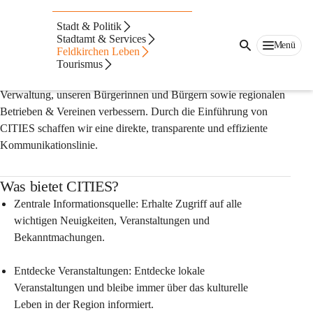
Auf dieser Seite
Stadt & Politik
Stadtamt & Services
Wir sind bei CITIES! Und Du?
Menü
Feldkirchen Leben
CITIES ist die offizielle digitale Plattform unserer 
Tourismus
Stadt/Gemeinde, mit welcher wir die Kommunikation zwischen 
Verwaltung, unseren Bürgerinnen und Bürgern sowie regionalen 
Betrieben & Vereinen verbessern. Durch die Einführung von 
CITIES schaffen wir eine direkte, transparente und effiziente 
Kommunikationslinie.
Was bietet CITIES?
Zentrale Informationsquelle: Erhalte Zugriff auf alle 
wichtigen Neuigkeiten, Veranstaltungen und 
Bekanntmachungen.
Entdecke Veranstaltungen: Entdecke lokale 
Veranstaltungen und bleibe immer über das kulturelle 
Leben in der Region informiert.