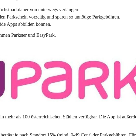
chstparkdauer 
von unterwegs verlängern
. 
len Parkschein vorzeitig und sparen so unnötige Parkgebühren. 
eide Apps abbilden können.
ehmen 
Parkster 
und 
EasyPark
.
in mehr als 100 österreichischen Städten verfügbar. Die App ist außerd
 beträgt je nach Standort 15% (mind. 0-49 Cent) der Parkgebühren. 
Für