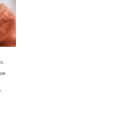
er
.
 am 
“