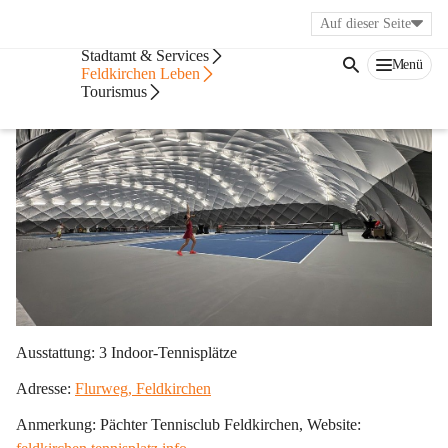
Auf dieser Seite
Stadt & Politik
Stadtamt & Services
Menü
Feldkirchen Leben
Tennisplatz Flurweg (Traglufthalle)
Tourismus
Ausstattung:
 3 Indoor-Tennisplätze
Adresse: 
Flurweg, Feldkirchen
Anmerkung: Pächter Tennisclub Feldkirchen, Website: 