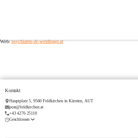
Dr. Gabriele Weidinger
10.-Oktober-Straße 19
9560 Feldkirchen in Kärnten
Telefon: 04276 79 11
Mail: 
drweidinger@medway.at
Web: 
psychiatrie-dr-weidinger.at
Kontakt
Hauptplatz 5, 9560 Feldkirchen in Kärnten, AUT
post@feldkirchen.at
+43 4276 25110
Geschlossen