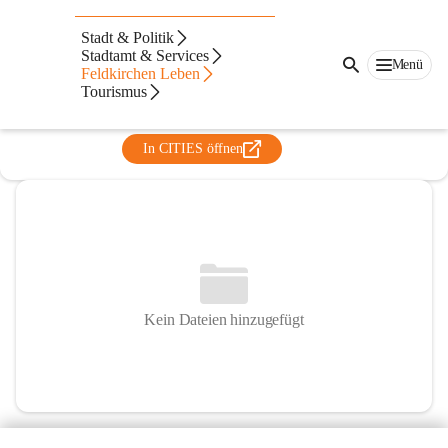
Musikschule Feldkirchen -
Stadt & Politik
Patergassen
Stadtamt & Services
Menü
Feldkirchen Leben
@musikschule-feldkirchen-patergassen
Tourismus
Musikschule
In CITIES öffnen
Kein Dateien hinzugefügt